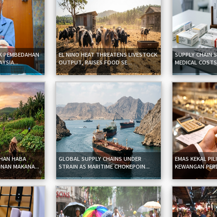
IK PEMBEDAHAN
EL NINO HEAT THREATENS LIVESTOCK
SUPPLY CHAIN 
YSIA...
OUTPUT, RAISES FOOD SE...
MEDICAL COSTS 
AHAN HABA
GLOBAL SUPPLY CHAINS UNDER
EMAS KEKAL PIL
NAN MAKANA...
STRAIN AS MARITIME CHOKEPOIN...
KEWANGAN PERLU