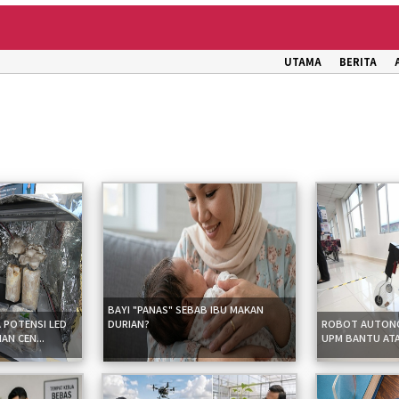
UTAMA
BERITA
BAYI "PANAS" SEBAB IBU MAKAN
 POTENSI LED
DURIAN?
ROBOT AUTONO
AN CEN...
UPM BANTU ATAS