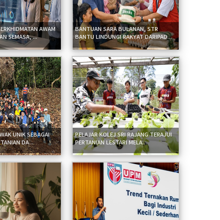
PERKHIDMATAN AWAM
BANTUAN SARA BULANAN, STR
N SEMASA, ...
BANTU LINDUNGI RAKYAT DARIPAD...
WAK UNIK SEBAGAI
PELAJAR KOLEJ SRI RAJANG TERAJUI
RTANIAN DA...
PERTANIAN LESTARI MELA...