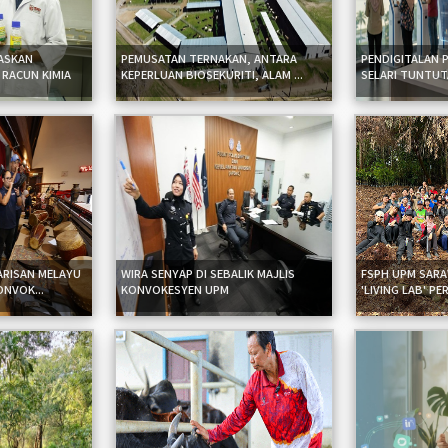
ASKAN
PEMUSATAN TERNAKAN, ANTARA
PENDIGITALAN 
 RACUN KIMIA
KEPERLUAN BIOSEKURITI, ALAM ...
SELARI TUNTUTA
ARISAN MELAYU
WIRA SENYAP DI SEBALIK MAJLIS
FSPH UPM SARA
ONVOK...
KONVOKESYEN UPM
'LIVING LAB' PE