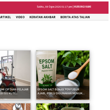
Sabtu, 08 Ogos 2026 01:17 pm |
HUBUNGI KAMI
ARTIKEL
VIDEO
KERATAN AKHBAR
BERITA ATAS TALIAN
MI CIPTAAN PELAJAR
EPSOM SALT BUKAN PENYUBUR
I ISU KUTI...
AJAIB, PERLU DIGUNAKAN MENGIK...