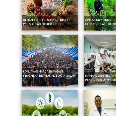
DEMAND FOR FRESH INGREDIENTS
UPM STUDY FINDS 'U
RISES AHEAD OF AIDILFITRI,...
HELP REGULATE BLOO
LONJAKAN HARGA RAMADAN:
FENOMENA BERMUSIM, BUKAN SALAH
MAKMAL JADI MEDAN U
...
PENDIDIKAN UPM SAJI