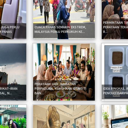
PERMINTAAN TI
 JUGA PERLU
CUACA PANAS SEMAKIN EKSTREM,
PERAYAAN TEKA
M PANAS
MALAYSIA PERLU PERKUKUH KE...
R...
PERAYAAN JADI JAMBATAN
RIKAT–IRAN
PERPADUAN, KUKUHKAN IDENTITI
IDEA RINGKAS, 
L, N...
BAN...
PENCUCI DARIPAD