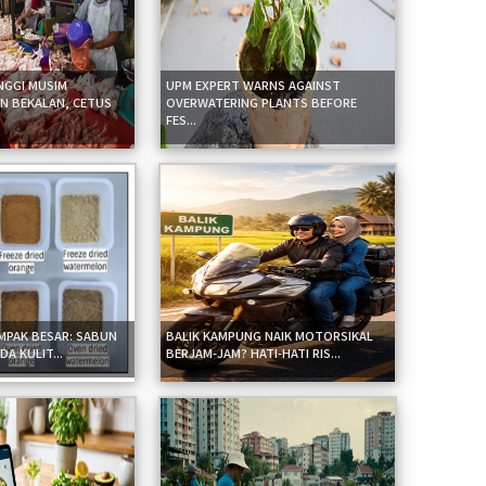
NGGI MUSIM
UPM EXPERT WARNS AGAINST
N BEKALAN, CETUS
OVERWATERING PLANTS BEFORE
FES...
IMPAK BESAR: SABUN
BALIK KAMPUNG NAIK MOTORSIKAL
A KULIT...
BERJAM-JAM? HATI-HATI RIS...