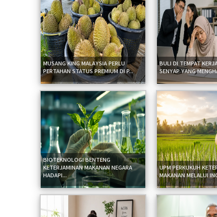
MUSANG KING MALAYSIA PERLU
BULI DI TEMPAT KERJ
PERTAHAN STATUS PREMIUM DI P...
SENYAP YANG MENGHAK
BIOTEKNOLOGI BENTENG
KETERJAMINAN MAKANAN NEGARA
UPM PERKUKUH KETE
HADAPI...
MAKANAN MELALUI INO