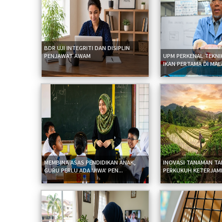
BDR UJI INTEGRITI DAN DISIPLIN
PENJAWAT AWAM
UPM PERKENAL TEKN
IKAN PERTAMA DI MALA
MEMBINA ASAS PENDIDIKAN ANAK,
INOVASI TANAMAN T
GURU PERLU ADA 'JIWA' PEN...
PERKUKUH KETERJAMI