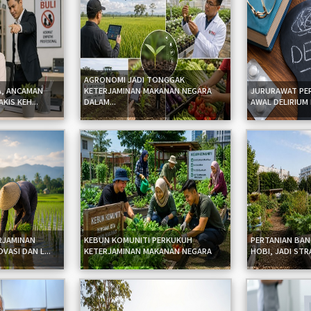
AGRONOMI JADI TONGGAK
A, ANCAMAN
KETERJAMINAN MAKANAN NEGARA
JURURAWAT PER
IS KEH...
DALAM...
AWAL DELIRIUM
RJAMINAN
KEBUN KOMUNITI PERKUKUH
PERTANIAN BA
VASI DAN L...
KETERJAMINAN MAKANAN NEGARA
HOBI, JADI STRA