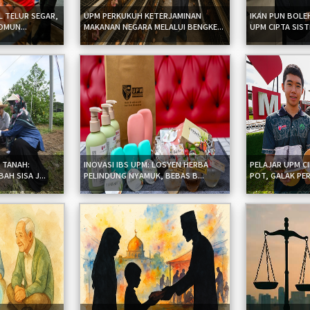
L TELUR SEGAR,
UPM PERKUKUH KETERJAMINAN
IKAN PUN BOLE
OMUN...
MAKANAN NEGARA MELALUI BENGKE...
UPM CIPTA SISTE
 TANAH:
INOVASI IBS UPM: LOSYEN HERBA
PELAJAR UPM C
AH SISA J...
PELINDUNG NYAMUK, BEBAS B...
POT, GALAK PER