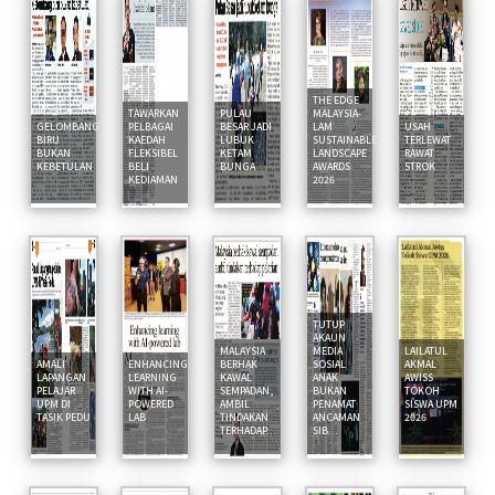
THE EDGE
TAWARKAN
PULAU
MALAYSIA-
GELOMBANG
PELBAGAI
BESAR JADI
LAM
USAH
BIRU
KAEDAH
LUBUK
SUSTAINABLE
TERLEWAT
BUKAN
FLEKSIBEL
KETAM
LANDSCAPE
RAWAT
KEBETULAN
BELI
BUNGA
AWARDS
STROK
KEDIAMAN
2026
TUTUP
AKAUN
MALAYSIA
MEDIA
LAILATUL
AMALI
ENHANCING
BERHAK
SOSIAL
AKMAL
LAPANGAN
LEARNING
KAWAL
ANAK
AWISS
PELAJAR
WITH AI-
SEMPADAN,
BUKAN
TOKOH
UPM DI
POWERED
AMBIL
PENAMAT
SISWA UPM
TASIK PEDU
LAB
TINDAKAN
ANCAMAN
2026
TERHADAP...
SIB...