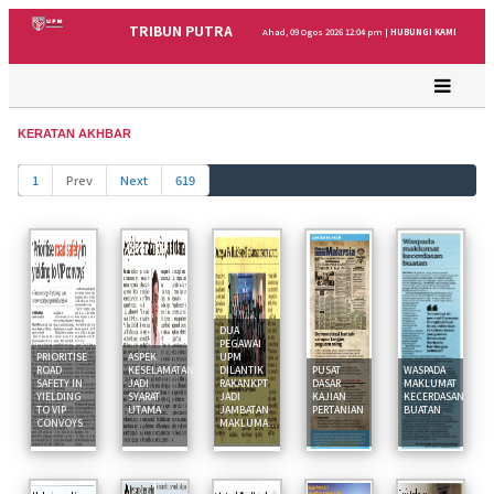
TRIBUN PUTRA
Ahad, 09 Ogos 2026 12:04 pm |
HUBUNGI KAMI
KERATAN AKHBAR
1
Prev
Next
619
DUA
PEGAWAI
PRIORITISE
ASPEK
UPM
ROAD
KESELAMATAN
DILANTIK
PUSAT
WASPADA
SAFETY IN
JADI
RAKANKPT
DASAR
MAKLUMAT
YIELDING
SYARAT
JADI
KAJIAN
KECERDASAN
TO VIP
UTAMA
JAMBATAN
PERTANIAN
BUATAN
CONVOYS
MAKLUMA...